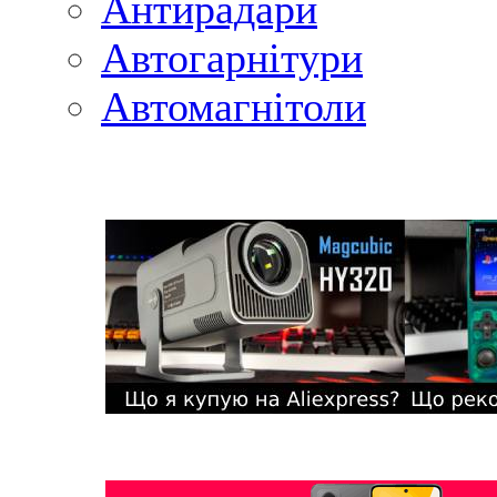
Антирадари
Автогарнітури
Автомагнітоли