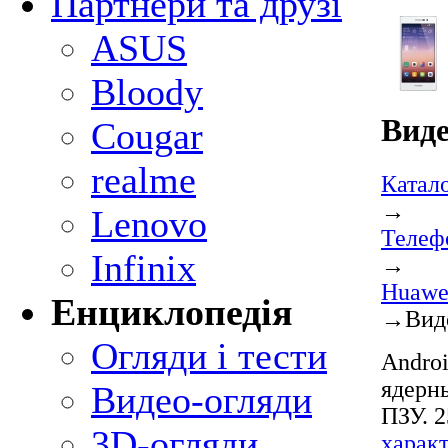
Партнери та друзі
ASUS
Bloody
Виде
Cougar
realme
Катал
→
Lenovo
Телеф
Infinix
→
Huawe
Енциклопедія
→
Вид
Огляди і тести
Androi
ядерны
Видео-огляди
ПЗУ. 2
3D-огляди
харак